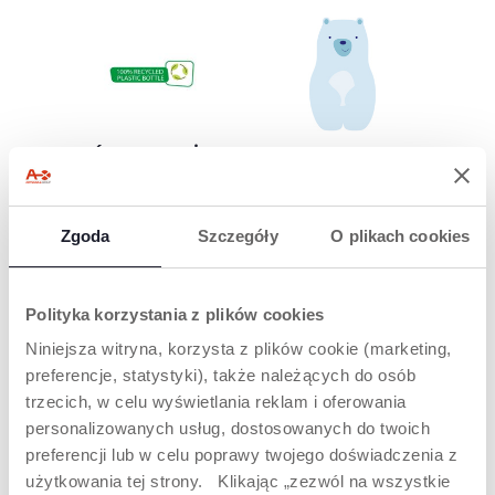
ZRÓWNOWAŻON
DELIKATNY DLA
E OPAKOWANIA
SKÓRY
Butelka wykonana w
Formuła nie szczypie
100% z plastiku z
w oczy, wzbogacona o
Zgoda
Szczegóły
O plikach cookies
recyclingu.
ekstrakt z aloesu i
rumianku.
Polityka korzystania z plików cookies
Niniejsza witryna, korzysta z plików cookie (marketing,
preferencje, statystyki), także należących do osób
PRODUKTY, KTÓRE MOGĄ CIĘ
trzecich, w celu wyświetlania reklam i oferowania
ZAINTERESOWAĆ
personalizowanych usług, dostosowanych do twoich
preferencji lub w celu poprawy twojego doświadczenia z
użytkowania tej strony. Klikając „zezwól na wszystkie