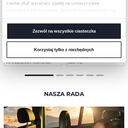
ciasteczka” wyrażasz zgodę na umieszczanie
wszystkich plików cookie. Jeśli chcesz dowiedzieć się
więcej lub wyrazić zgodę tylko na niektóre pliki cookie,
kliknij „Ustawienia”. Zamykając ten baner, wyrażasz
zgodę na używanie wyłącznie technicznych plików
Zezwól na wszystkie ciasteczka
cookie, które są niezbędne dla żądanej usługi.
Korzystaj tylko z niezbędnych
ODŻYWKA DO WŁOSÓW
SZAMPON DO WŁOSÓW
WANILIOWA 150ML 6L+
500 ML
NASZA RADA