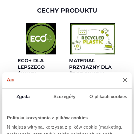
CECHY PRODUKTU
ECO+ DLA
MATERIAŁ
LEPSZEGO
PRZYJAZNY DLA
ŚWIATA
ŚRODOWISKA
ECO+ to kolekcja
Jeździk wykonany w
zrównoważonych
75% z przetworzonego
produktów Chicco,
plastiku, część linii
Zgoda
Szczegóły
O plikach cookies
zaprojektowanych i
ECO+, która
stworzonych z myślą
odzwierciedla
o dzieciach i świecie,
zaangażowanie firmy
w którym będą
Chicco w
Polityka korzystania z plików cookies
dorastać. Chcemy
odpowiedzialne
działać z szacunkiem
działanie na rzecz
Niniejsza witryna, korzysta z plików cookie (marketing,
dla ludzi i środowiska,
dzieci i środowiska, w