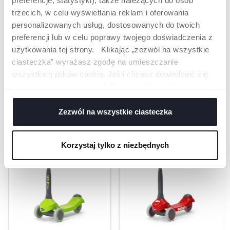
preferencje, statystyki), także należących do osób
podejmując konkretne
którym będą dorastać
trzecich, w celu wyświetlania reklam i oferowania
działania, aby
wspólnie budować
personalizowanych usług, dostosowanych do twoich
lepszy świat.
preferencji lub w celu poprawy twojego doświadczenia z
użytkowania tej strony. Klikając „zezwól na wszystkie
ciasteczka” wyrażasz zgodę na umieszczanie
wszystkich plików cookie. Jeśli chcesz dowiedzieć się
więcej lub wyrazić zgodę tylko na niektóre pliki cookie,
PRODUKTY, KTÓRE MOGĄ CIĘ
kliknij „Ustawienia”. Zamykając ten baner, wyrażasz
ZAINTERESOWAĆ
zgodę na używanie wyłącznie technicznych plików
Zezwól na wszystkie ciasteczka
cookie, które są niezbędne dla żądanej usługi.
Korzystaj tylko z niezbędnych