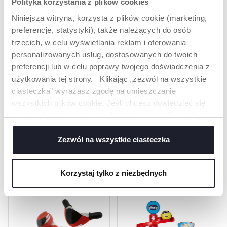
Polityka korzystania z plików cookies
EFEKTY
Niniejsza witryna, korzysta z plików cookie (marketing,
DŹWIĘKOWE
preferencje, statystyki), także należących do osób
trzecich, w celu wyświetlania reklam i oferowania
Autko wydaje odgłosy
personalizowanych usług, dostosowanych do twoich
takie jak dźwięk
klaksonu i warkot
preferencji lub w celu poprawy twojego doświadczenia z
silnika dla jeszcze
użytkowania tej strony. Klikając „zezwól na wszystkie
bardziej ekscytującej
ciasteczka” wyrażasz zgodę na umieszczanie
zabawy!
wszystkich plików cookie. Jeśli chcesz dowiedzieć się
więcej lub wyrazić zgodę tylko na niektóre pliki cookie,
kliknij „Ustawienia”. Zamykając ten baner, wyrażasz
zgodę na używanie wyłącznie technicznych plików
Zezwól na wszystkie ciasteczka
PRODUKTY, KTÓRE MOGĄ CIĘ
cookie, które są niezbędne dla żądanej usługi.
ZAINTERESOWAĆ
Korzystaj tylko z niezbędnych