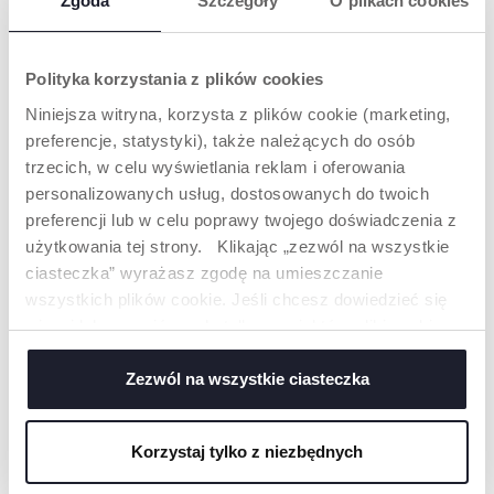
Zgoda
Szczegóły
O plikach cookies
PRODUKTY, KTÓRE MOGĄ CIĘ
ZAINTERESOWAĆ
Polityka korzystania z plików cookies
Niniejsza witryna, korzysta z plików cookie (marketing,
preferencje, statystyki), także należących do osób
trzecich, w celu wyświetlania reklam i oferowania
personalizowanych usług, dostosowanych do twoich
preferencji lub w celu poprawy twojego doświadczenia z
użytkowania tej strony. Klikając „zezwól na wszystkie
ciasteczka” wyrażasz zgodę na umieszczanie
wszystkich plików cookie. Jeśli chcesz dowiedzieć się
więcej lub wyrazić zgodę tylko na niektóre pliki cookie,
kliknij „Ustawienia”. Zamykając ten baner, wyrażasz
zgodę na używanie wyłącznie technicznych plików
Zezwól na wszystkie ciasteczka
PIŁKA KAMELEON I
SENSORYCZNA CHMURKA
cookie, które są niezbędne dla żądanej usługi.
PANDA
Korzystaj tylko z niezbędnych