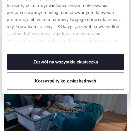
trzecich, w celu wyświetlania reklam i oferowania
personalizowanych usług, dostosowanych do twoich
preferencji lub w celu poprawy twojego doświadczenia z
LUSTERKO DO
OKRYCIE NA NOGI DO
użytkowania tej strony. Klikając „zezwól na wszystkie
SAMOCHODU TYŁ
FOTELIKA
ciasteczka” wyrażasz zgodę na umieszczanie
wszystkich plików cookie. Jeśli chcesz dowiedzieć się
więcej lub wyrazić zgodę tylko na niektóre pliki cookie,
kliknij „Ustawienia”. Zamykając ten baner, wyrażasz
zgodę na używanie wyłącznie technicznych plików
Zezwól na wszystkie ciasteczka
NASZA RADA
cookie, które są niezbędne dla żądanej usługi.
Korzystaj tylko z niezbędnych