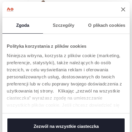
Zgoda
Szczegóły
O plikach cookies
REGULOWANE
Polityka korzystania z plików cookies
Krzesełko wyposażone
Niniejsza witryna, korzysta z plików cookie (marketing,
jest w praktyczną
preferencje, statystyki), także należących do osób
zdejmowaną i
regulowaną tacę.
trzecich, w celu wyświetlania reklam i oferowania
Najwyższy poziom
personalizowanych usług, dostosowanych do twoich
bezpieczeństwa
preferencji lub w celu poprawy twojego doświadczenia z
zapewniony jest dzięki
pasom,
użytkowania tej strony. Klikając „zezwól na wszystkie
przytwierdzającym
ciasteczka” wyrażasz zgodę na umieszczanie
krzesełko do krzesła
wszystkich plików cookie. Jeśli chcesz dowiedzieć się
oraz 3-punktowym
pasom
więcej lub wyrazić zgodę tylko na niektóre pliki cookie,
bezpieczeństwa.
kliknij „Ustawienia”. Zamykając ten baner, wyrażasz
Wysokość krzesełka
zgodę na używanie wyłącznie technicznych plików
Zezwól na wszystkie ciasteczka
dostosowujemy do