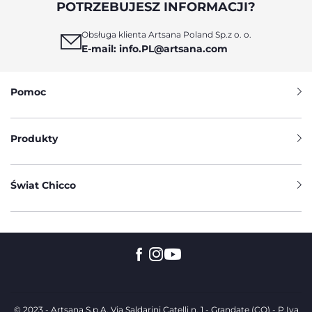
POTRZEBUJESZ INFORMACJI?
Obsługa klienta Artsana Poland Sp.z o. o.
E-mail: info.PL@artsana.com
Pomoc
Produkty
Świat Chicco
© 2023 - Artsana S.p.A. Via Saldarini Catelli n. 1 - Grandate (CO) - P.Iva