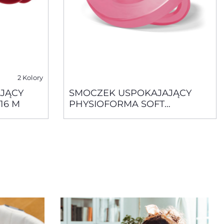
2 Kolory
JĄCY
SMOCZEK USPOKAJAJĄCY
16 M
PHYSIOFORMA SOFT
SILIKONOWY RÓŻOWY 16-36
M+ 1 SZT