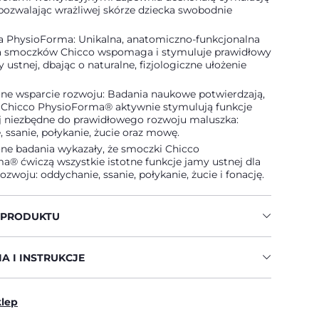
pozwalając wrażliwej skórze dziecka swobodnie
a PhysioForma: Unikalna, anatomiczno-funkcjonalna
a smoczków Chicco wspomaga i stymuluje prawidłowy
 ustnej, dbając o naturalne, fizjologiczne ułożenie
e wsparcie rozwoju: Badania naukowe potwierdzają,
 Chicco PhysioForma® aktywnie stymulują funkcje
j niezbędne do prawidłowego rozwoju maluszka:
 ssanie, połykanie, żucie oraz mowę.
e badania wykazały, że smoczki Chicco
a® ćwiczą wszystkie istotne funkcje jamy ustnej dla
zwoju: oddychanie, ssanie, połykanie, żucie i fonację.
 PRODUKTU
A I INSTRUKCJE
klep