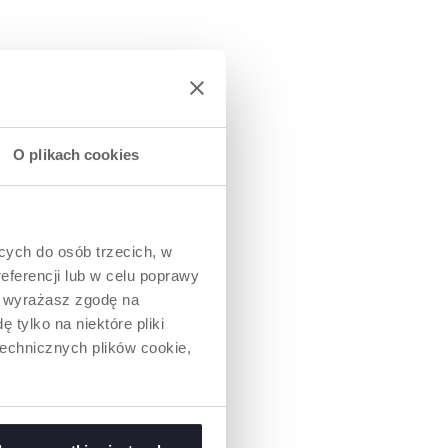
O plikach cookies
ących do osób trzecich, w
eferencji lub w celu poprawy
NY FUTERAŁ
” wyrażasz zgodę na
IZACJI
 tylko na niektóre pliki
technicznych plików cookie,
rylizujące
ezynfekcję
 kuchence
,
9,9% zarazków w
nuty! Napełnij