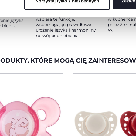
Korzystaj tylko z niezbędnych
Zezwól
ssanie, smakowanie, żucie i
wodą do zazna
kcje jamy
fonacja. Smoczek Chicco
umieść smocz
ania,
PhysioForma prawidłowo
zamknij pokry
rzymując
wspiera te funkcje,
w kuchence 
żenie języka
wspomagając prawidłowe
przez 3 minu
ebieniu.
ułożenie języka i harmonijny
W.
rozwój podniebienia.
ODUKTY, KTÓRE MOGĄ CIĘ ZAINTERESO