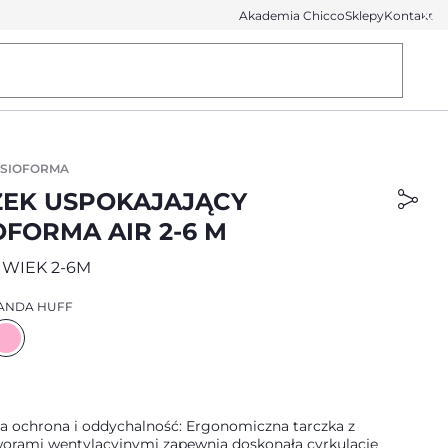
Akademia Chicco
Sklepy
Kontakt
YSIOFORMA
EK USPOKAJAJĄCY
OFORMA AIR 2-6 M
 WIEK 2-6M
ANDA HUFF
 ochrona i oddychalność: Ergonomiczna tarczka z
orami wentylacyjnymi zapewnia doskonałą cyrkulację