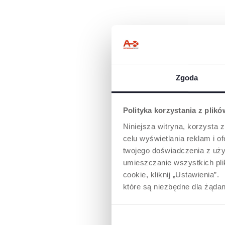
Zgoda
Polityka korzystania z plik
Niniejsza witryna, korzysta z
celu wyświetlania reklam i 
PHYSIOFORM
twojego doświadczenia z uży
DOSTĘPNA W
umieszczanie wszystkich plik
W CHICCO
cookie, kliknij „Ustawienia
PhysioForma® t
które są niezbędne dla żądan
anatomiczno-fun
kształt wszystk
Chicco, zaprojek
aby prawidłowo