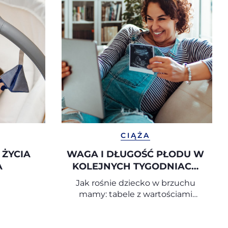
CIĄŻA
 ŻYCIA
WAGA I DŁUGOŚĆ PŁODU W
A
KOLEJNYCH TYGODNIACH
CIĄŻY
Jak rośnie dziecko w brzuchu
mamy: tabele z wartościami
orientacyjnymi tydzień po
tygodniu