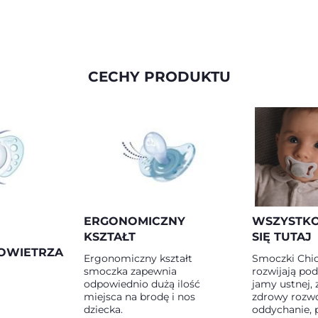
CECHY PRODUKTU
ERGONOMICZNY
WSZYSTKO
KSZTAŁT
SIĘ TUTAJ
OWIETRZA
Ergonomiczny kształt
Smoczki Chi
smoczka zapewnia
rozwijają po
odpowiednio dużą ilość
jamy ustnej,
miejsca na brodę i nos
zdrowy rozwój
dziecka.
oddychanie, p