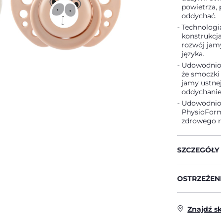
powietrza, 
oddychać.
Technologi
konstrukcj
rozwój jamy
języka.
Udowodnion
że smoczki
jamy ustne
oddychanie,
Udowodnion
PhysioForm
zdrowego ro
SZCZEGÓŁY
OSTRZEŻENI
Znajdź s