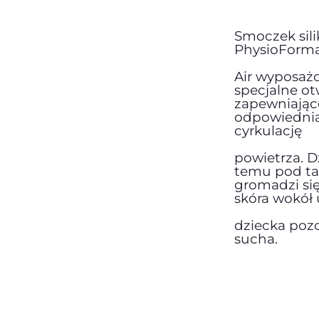
Smoczek sil
PhysioForm
Air wyposażo
specjalne o
zapewniając
odpowiedni
cyrkulację
powietrza. D
temu pod ta
gromadzi się 
skóra wokół 
dziecka pozo
sucha.