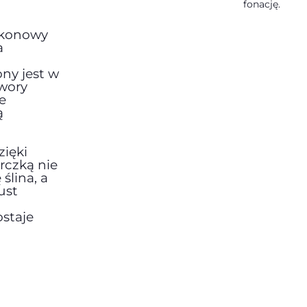
fonację.
ikonowy
a
ny jest w
twory
e
ą
zięki
rczką nie
ślina, a
ust
staje