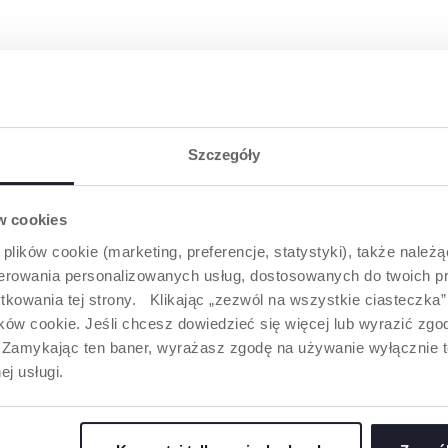
Szczegóły
ów cookies
 plików cookie (marketing, preferencje, statystyki), także należ
oferowania personalizowanych usług, dostosowanych do twoich pr
A®
USTA JAKO ŻYCIODAJNY
PRAKTYCZ
tkowania tej strony. Klikając „zezwól na wszystkie ciasteczka
YŁĄCZNIE
PUNKT ZABIEGU
DO STERYL
ów cookie. Jeśli chcesz dowiedzieć się więcej lub wyrazić zgodę
”. Zamykając ten baner, wyrażasz zgodę na używanie wyłącznie 
Jama ustna nazywana jest
Nowe etui ste
„żywotnym połączeniem”,
pozwala na d
o wyjątkowy
ej usługi.
ponieważ niektóre funkcje
smoczków w
kcjonalny
niezbędne do rozwoju dziecka
mikrofalowej
ich smoczków
są aktywowane właśnie w
eliminując 9
towany tak,
jamie ustnej: oddychanie,
zaledwie 3 mi
 stymulować