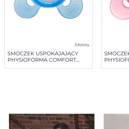
3 Kolory
SMOCZEK USPOKAJAJĄCY
SMOCZEK
PHYSIOFORMA COMFORT
PHYSIO
SILIKONOWY0 -6 M+ 1 SZT
SILIKONO