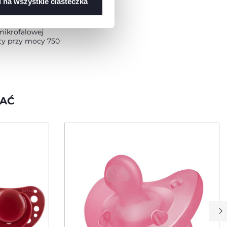
 na wszystkie ciasteczka
czonej linii,
ki w etui i
wkę. Sterylizuj
mikrofalowej
ty przy mocy 750
WAĆ