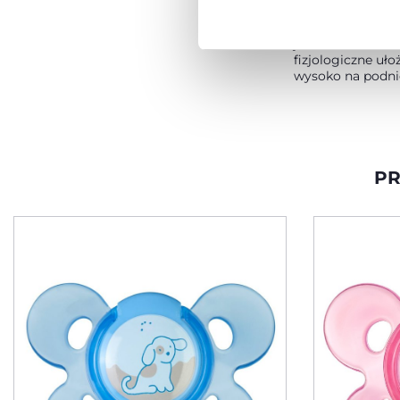
podstawowe fun
ustnej podczas ss
jednocześnie ut
fizjologiczne uło
wysoko na podni
PR