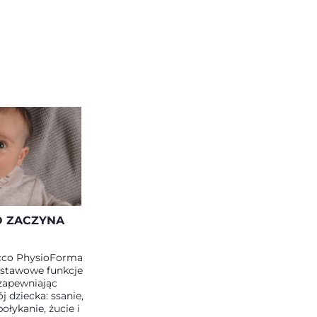
 ZACZYNA
cco PhysioForma
dstawowe funkcje
 zapewniając
 dziecka: ssanie,
ołykanie, żucie i