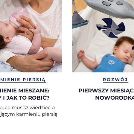
MIENIE PIERSIĄ
ROZWÓJ
IENIE MIESZANE:
PIERWSZY MIESIĄC
Y I JAK TO ROBIĆ?
NOWORODK
, co musisz wiedzieć o
jącym karmieniu piersią