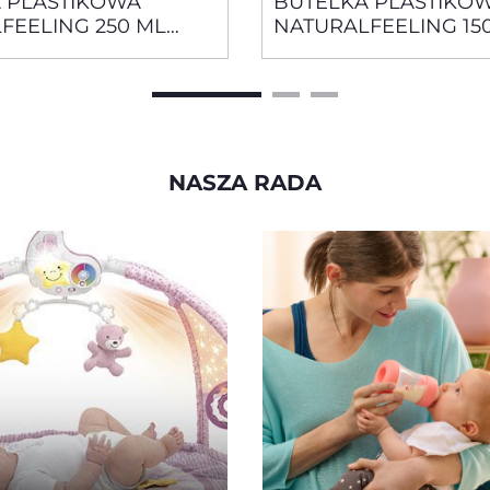
 PLASTIKOWA
BUTELKA PLASTIKO
FEELING 250 ML
NATURALFEELING 15
 SMOCZEK
RÓŻOWA SMOCZEK
OWY, PRZEPŁYW
SILIKONOWY, PRZE
+
WOLNY 0+
NASZA RADA