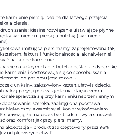
e karmienie piersią. Idealne dla łatwego przejścia
lką a piersią.
druch ssania: idealne rozwiązanie ułatwiające płynne
iędzy karmieniem piersią a butelką ( karmienie
ne).
tykolkowa imitująca pierś mamy: zaprojektowana tak,
ształtem, fakturą i funkcjonalnością jak najwierniej
ać naturalne karmienie.
parcie na każdym etapie: butelka naśladuje dynamikę
go karmienia i dostosowuje się do sposobu ssania
zależności od poziomu jego rozwoju.
zek: unikalny, zakrzywiony kształt ułatwia dziecku
aturalnej pozycji podczas jedzenia, dzięki czemu
skonale sprawdza się przy karmieniu naprzemiennym
e dopasowanie: szeroka, zaokrąglona podstawa
az higieniczny, aksamitny silikon z wykończeniem
 sprawiają, że maluszek bez trudu chwyta smoczek i
ość oraz komfort jak przy piersi mamy.
na akceptacja – produkt zaakceptowany przez 96%
uż od pierwszych chwil*.