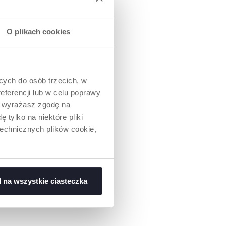
ORTYMENT
alFeeling są
równo w
O plikach cookies
0 ml i 250 ml),
owych (150 ml, 250
 Występują w
ch:
ym, niebieskim i
ących do osób trzecich, w
eferencji lub w celu poprawy
” wyrażasz zgodę na
 tylko na niektóre pliki
technicznych plików cookie,
 na wszystkie ciasteczka