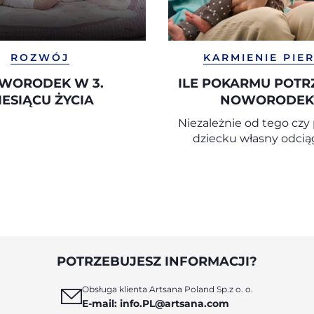
ROZWÓJ
KARMIENIE PIER
WORODEK W 3.
ILE POKARMU POTR
IESIĄCU ŻYCIA
NOWORODEK
Niezależnie od tego czy
dziecku własny odcią
pokarm butelką czy pier
o bliskość, aby doświad
przyjemności kontaktu
czuło jej ciepło i mogło 
jej oczy.
POTRZEBUJESZ INFORMACJI?
Obsługa klienta Artsana Poland Sp.z o. o.
E-mail: info.PL@artsana.com