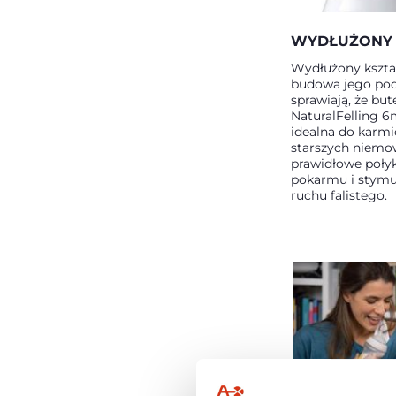
WYDŁUŻONY
Wydłużony kszta
budowa jego po
sprawiają, że but
NaturalFelling 6
idealna do karmi
starszych niemow
prawidłowe poły
pokarmu i stymul
ruchu falistego.