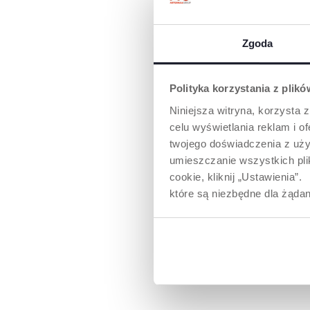
WSPOMAGA
NATURALNY 
SSANIA
Zgoda
Smoczek wykonan
miękkiego, higi
silikonu z aksm
Polityka korzystania z plik
powłoką "mum eff
zapewnia bardzie
Niniejsza witryna, korzysta z
odczucia w trakci
celu wyświetlania reklam i 
Miękkość i elast
twojego doświadczenia z uży
smoczka wspom
naturalny odruch 
umieszczanie wszystkich plik
ułatwia łączenie
cookie, kliknij „Ustawienia
naturalnego z k
które są niezbędne dla żądan
butelką.