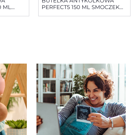
WA
BUTELKA ANTYKOLKOWA
0 ML
PERFECT5 150 ML SMOCZEK
SILIKONOWY, PRZEPŁYW
PŁYW
WOLNY 0M+