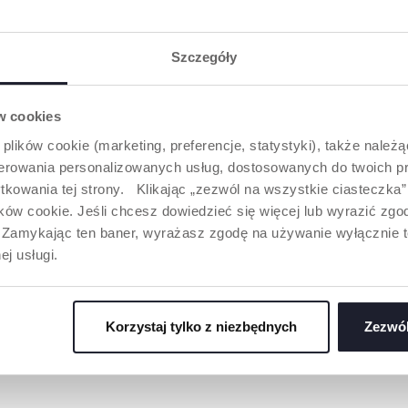
PROSTY SMOCZEK O
PEŁNY AS
ODRUCH
SZYBKIM PRZEPŁYWIE
Butelki Natur
dostępne za
Butelka NaturalFeeling 6m+
Szczegóły
szklanych (15
wyposażona jest w prosty
y jest z
jak i plastik
smoczek o szybkim
enicznego
ml, 330 ml).
przepływie idealny dla
amitną
ów cookies
trzech kolora
starszych niemowląt. Smoczki
ect", który
przezroczyst
w butelkach NaturalFeeling
j naturalne
 plików cookie (marketing, preferencje, statystyki), także należ
różowym.
podążają za zmieniającym się
e ssania.
oferowania personalizowanych usług, dostosowanych do twoich pr
sposobem ssania dziecka.
yczność
Dostępne są w 5 różnych
tkowania tej strony. Klikając „zezwól na wszystkie ciasteczka
aga
rodzajach: przepływ wolny
ssania i
ów cookie. Jeśli chcesz dowiedzieć się więcej lub wyrazić zgodę
(0+), średni (2m+), szybki
 karmienia
”. Zamykając ten baner, wyrażasz zgodę na używanie wyłącznie 
(6m+), trójprzepływowy (4m+)
armieniem
oraz do kaszki (6m+).
ej usługi.
Korzystaj tylko z niezbędnych
Zezwól