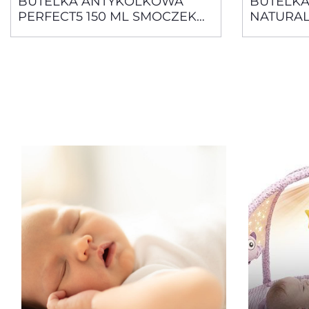
BUTELKA ANTYKOLKOWA
BUTELKA
PERFECT5 150 ML SMOCZEK
NATURAL
SILIKONOWY, PRZEPŁYW
RÓŻOWA
WOLNY 0M+
SILIKON
ŚREDNI 2