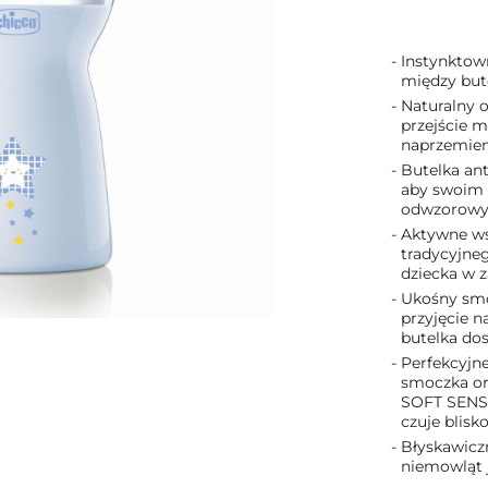
Instynktown
między bute
Naturalny o
przejście m
naprzemien
Butelka an
aby swoim k
odwzorowyw
Aktywne ws
tradycyjne
dziecka w 
Ukośny smoc
przyjęcie n
butelka do
Perfekcyjn
smoczka or
SOFT SENSE
czuje blisk
Błyskawicz
niemowląt j