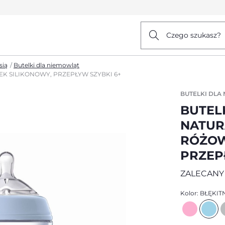
Czego szukasz?
sią
Butelki dla niemowląt
K SILIKONOWY, PRZEPŁYW SZYBKI 6+
BUTELKI DLA
BUTEL
NATUR
RÓŻOW
PRZEP
ZALECANY
Kolor:
BŁĘKIT