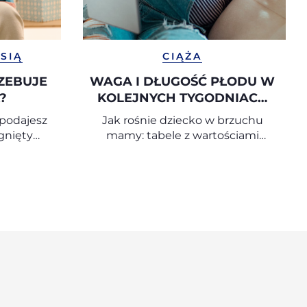
SIĄ
CIĄŻA
ZEBUJE
WAGA I DŁUGOŚĆ PŁODU W
?
KOLEJNYCH TYGODNIACH
CIĄŻY
 podajesz
Jak rośnie dziecko w brzuchu
gnięty
mamy: tabele z wartościami
ś, zadbaj
orientacyjnymi tydzień po
czało ono
tygodniu
 z mamą,
patrzeć w