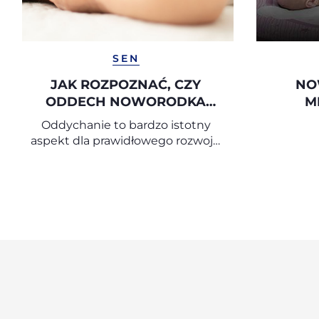
SEN
JAK ROZPOZNAĆ, CZY
NO
ODDECH NOWORODKA
M
JEST PRAWIDŁOWY
Oddychanie to bardzo istotny
aspekt dla prawidłowego rozwoju
dziecka – już od pierwszych
miesięcy życia.