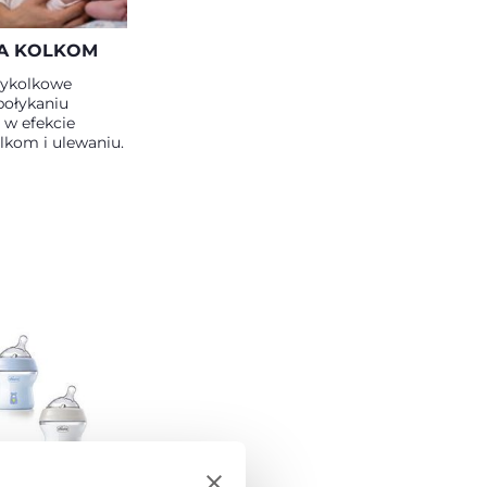
A KOLKOM
tykolkowe
połykaniu
 w efekcie
lkom i ulewaniu.