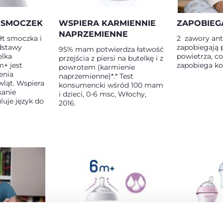
 SMOCZEK
WSPIERA KARMIENNIE
ZAPOBIEG
NAPRZEMIENNE
łt smoczka i
2 zawory an
dstawy
zapobiegają 
95% mam potwierdza łatwość
elka
powietrza, co
przejścia z piersi na butelkę i z
m+ jest
zapobiega ko
powrotem (karmienie
enia
naprzemienne)*.* Test
ląt. Wspiera
konsumencki wśród 100 mam
kanie
i dzieci, 0-6 msc, Włochy,
uje język do
2016.