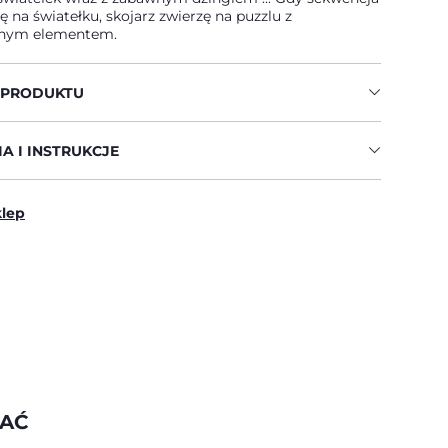
ę na światełku, skojarz zwierzę na puzzlu z
onym elementem.
 PRODUKTU
A I INSTRUKCJE
klep
WAĆ