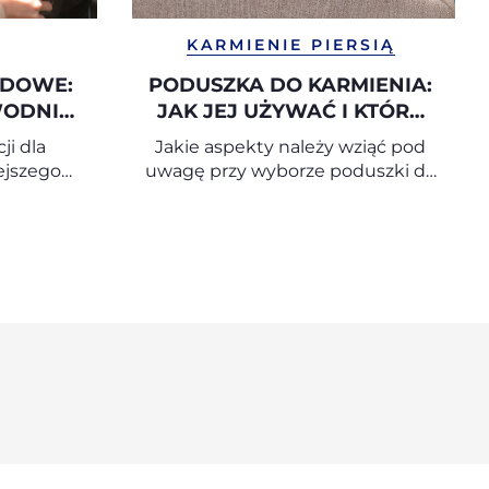
KARMIENIE PIERSIĄ
ODOWE:
PODUSZKA DO KARMIENIA:
WODNIK
JAK JEJ UŻYWAĆ I KTÓRĄ
E
WYBRAĆ?
ji dla
Jakie aspekty należy wziąć pod
GO
ejszego
uwagę przy wyborze poduszki do
owego
karmienia?
EGO