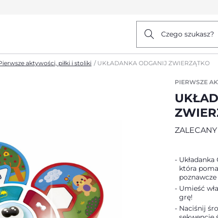
Czego szukasz?
Pierwsze aktywości, piłki i stoliki
UKŁADANKA ODGANIJ ZWIERZĄTKO
PIERWSZE AKT
UKŁAD
ZWIER
ZALECANY 
Układanka 
która pomag
poznawcze 
Umieść wła
grę!
Naciśnij ś
sekwencję 