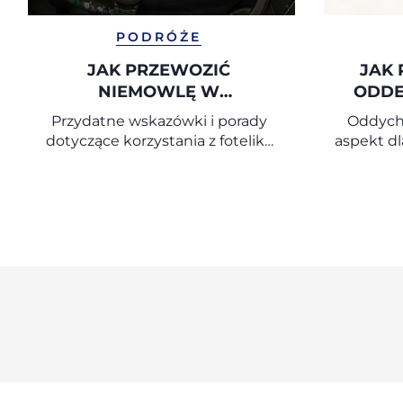
PODRÓŻE
JAK PRZEWOZIĆ
JAK 
NIEMOWLĘ W
ODD
SAMOCHODZIE
JE
Przydatne wskazówki i porady
Oddycha
dotyczące korzystania z fotelika
aspekt d
samochodowego dla niemowląt
dzieck