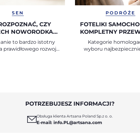
SEN
PODRÓŻE
ROZPOZNAĆ, CZY
FOTELIKI SAMOCH
ECH NOWORODKA
KOMPLETNY PRZE
ST PRAWIDŁOWY
PO WYBORZ
nie to bardzo istotny
Kategorie homologac
ODPOWIEDNIE
la prawidłowego rozwoju
wyboru najbezpieczni
FOTELIKA
a – już od pierwszych
fotelika samochod
SAMOCHODOW
miesięcy życia.
POTRZEBUJESZ INFORMACJI?
Obsługa klienta Artsana Poland Sp.z o. o.
E-mail: info.PL@artsana.com