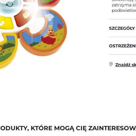
zatrzyma si
podświetl
SZCZEGÓŁY
OSTRZEŻENI
Znajdź s
ODUKTY, KTÓRE MOGĄ CIĘ ZAINTERESO