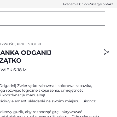
Akademia Chicco
Sklepy
Kontakt
YWOŚCI, PIŁKI I STOLIKI
ANKA ODGANIJ
ZĄTKO
WIEK 6-18 M
Odgadnij Zwierzątko zabawna i kolorowa zabawka,
a rozwijać logiczne skojarzenia, umiejętności
i koordynację manualną!
ściwy element układanki na swoim miejscu i ukończ
rodkowy guzik, aby rozpocząć grę i aktywować
światełek wraz z zabawnym dżinglem ... Gdy sekwencja