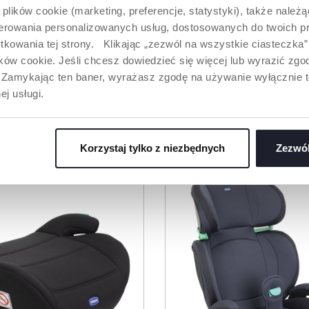
stwa pojazdu
zapewniają dodatkowy
 plików cookie (marketing, preferencje, statystyki), także należ
wej pozycji,
komfort podczas jazdy
oferowania personalizowanych usług, dostosowanych do twoich pr
datkowe
autem.
tkowania tej strony. Klikając „zezwól na wszystkie ciasteczka
ów cookie. Jeśli chcesz dowiedzieć się więcej lub wyrazić zgodę
”. Zamykając ten baner, wyrażasz zgodę na używanie wyłącznie 
ej usługi.
ODUKTY, KTÓRE MOGĄ CIĘ ZAINTERESO
Korzystaj tylko z niezbędnych
Zezwól