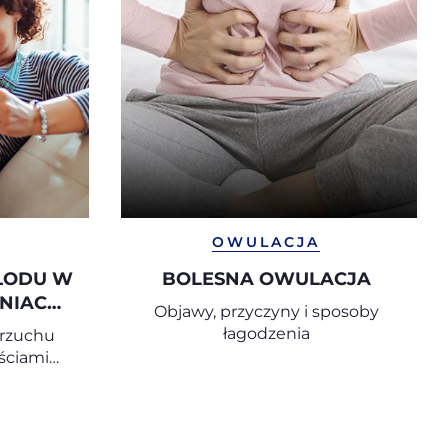
OWULACJA
ŁODU W
BOLESNA OWULACJA
NIACH
Objawy, przyczyny i sposoby
łagodzenia
brzuchu
ściami
ień po