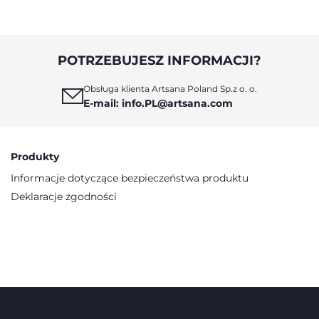
jej oczy.
POTRZEBUJESZ INFORMACJI?
Obsługa klienta Artsana Poland Sp.z o. o.
E-mail: info.PL@artsana.com
Produkty
Informacje dotyczące bezpieczeństwa produktu
Deklaracje zgodności