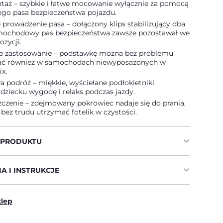
taż – szybkie i łatwe mocowanie wyłącznie za pomocą
go pasa bezpieczeństwa pojazdu.
prowadzenie pasa – dołączony klips stabilizujący dba
amochodowy pas bezpieczeństwa zawsze pozostawał we
ozycji.
e zastosowanie – podstawkę można bez problemu
ć również w samochodach niewyposażonych w
ix.
 podróż – miękkie, wyściełane podłokietniki
dziecku wygodę i relaks podczas jazdy.
zczenie – zdejmowany pokrowiec nadaje się do prania,
bez trudu utrzymać fotelik w czystości.
 PRODUKTU
A I INSTRUKCJE
klep