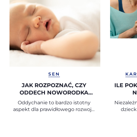
SEN
KAR
JAK ROZPOZNAĆ, CZY
ILE PO
ODDECH NOWORODKA
N
JEST PRAWIDŁOWY
Oddychanie to bardzo istotny
Niezależn
aspekt dla prawidłowego rozwoju
dzieck
dziecka – już od pierwszych
pokarm b
miesięcy życia.
o blisko
przyjemn
czuło jej