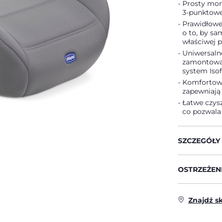
Prosty mon
3-punktowe
Prawidłowe 
o to, by s
właściwej p
Uniwersaln
zamontowa
system Isof
Komfortowa
zapewniają 
Łatwe czys
co pozwala 
SZCZEGÓŁY
OSTRZEŻENI
Znajdź s