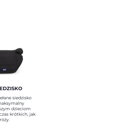
IEDZISKO
ełane siedzisko
maksymalny
rszym dzieciom
zas krótkich, jak
róży.