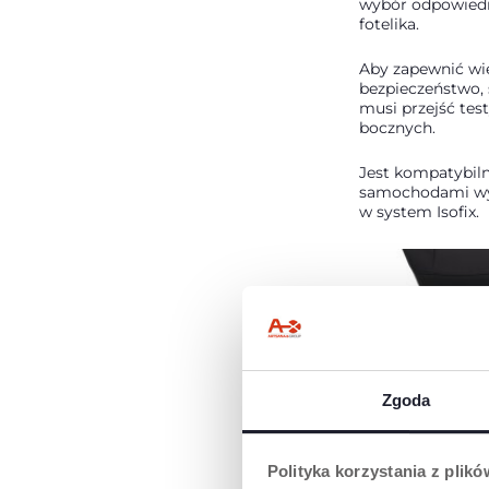
wybór odpowied
fotelika.
Aby zapewnić wi
bezpieczeństwo
musi przejść tes
bocznych.
Jest kompatybiln
samochodami w
w system Isofix.
Zgoda
PROWADNICA
Prowadnica pasa
Polityka korzystania z plik
utrzymywania 3