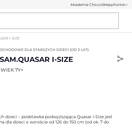
Akademia Chicco
Sklepy
Kontakt
SAR I-SIZE
MOCHODOWE DLA STARSZYCH DZIECI (OD 3 LAT)
SAM.QUASAR I-SIZE
WIEK 7Y+
ch dzieci – podstawka podwyższająca Quasar i-Size jest
a dla dzieci o wzroście od 126 do 150 cm (od ok. 7 do