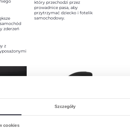
niego
który przechodzi przez
prowadnice pasa, aby
przytrzymać dziecko i fotelik
samochodowy.
ększe
, samochód
ty zderzeń
y z
yposażonymi
Szczegóły
 PASA
WYŚCIEŁANE
PODŁOKIETNIKI
 służy do
ów cookies
-punktowego
Wyściełane podłokietniki