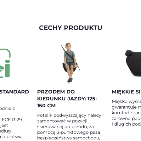
CECHY PRODUKTU
STANDARD
PRZODEM DO
MIĘKKIE S
KIERUNKU JAZDY: 125-
Miękko wyści
150 CM
gwarantuje 
odnie z
komfort sta
Fotelik podwyższający należy
zarówno podc
 ECE R129.
zamontować w pozycji
i długich pod
jest
skierowanej do przodu, za
edług
pomocą 3-punktowego pasa
 co ułatwia
bezpieczeństwa samochodu,