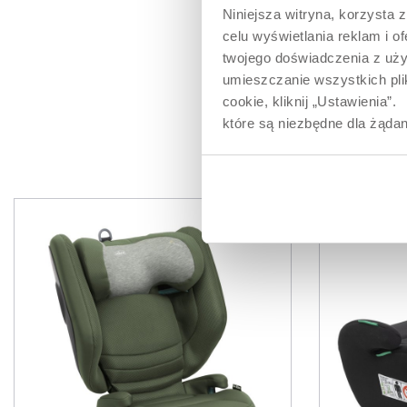
pasa bezpieczeń
Niniejsza witryna, korzysta z
zawsze we właści
celu wyświetlania reklam i 
zapewniając do
bezpieczeństwo.
twojego doświadczenia z uży
umieszczanie wszystkich plik
cookie, kliknij „Ustawienia
które są niezbędne dla żądan
PR