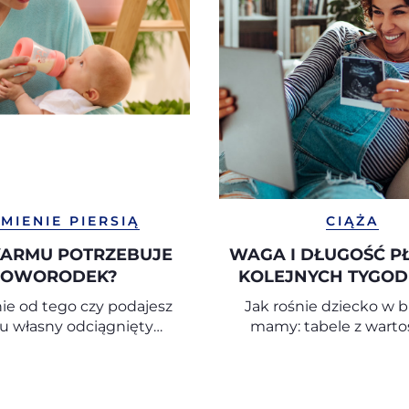
MIENIE PIERSIĄ
CIĄŻA
KARMU POTRZEBUJE
WAGA I DŁUGOŚĆ P
OWORODEK?
KOLEJNYCH TYGOD
CIĄŻY
ie od tego czy podajesz
Jak rośnie dziecko w 
u własny odciągnięty
mamy: tabele z warto
utelką czy pierś, zadbaj
orientacyjnymi tydz
ść, aby doświadczało ono
tygodniu
ości kontaktu z mamą,
 ciepło i mogło patrzeć w