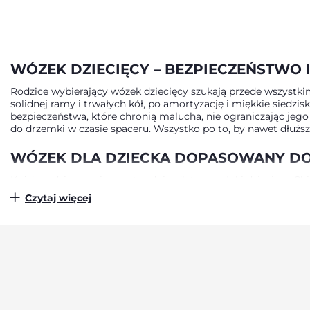
WÓZEK DZIECIĘCY – BEZPIECZEŃSTWO
Rodzice wybierający wózek dziecięcy szukają przede wszystkim 
solidnej ramy i trwałych kół, po amortyzację i miękkie siedzi
bezpieczeństwa, które chronią malucha, nie ograniczając jeg
do drzemki w czasie spaceru. Wszystko po to, by nawet dłuższe
WÓZEK DLA DZIECKA DOPASOWANY DO
Każda rodzina ma inny rytm dnia, dlatego wózki dziecięce Chic
przenoszenia, co przydaje się podczas szybkiego wyjścia do
Czytaj więcej
rączka. Chicco dba o to, by każdy element wózka był praktyczn
WÓZKI DZIECIĘCE – PRZEMYŚLANE RO
Kupując wózek dziecięcy, chcesz, by służył przez dłuższy cza
etapach. To wózki, które można z łatwością dopasować do wzros
konstrukcja, niezawodne hamulce i solidne pasy, 2. Komfort dz
kompaktowe wymiary, 4. Nowoczesny design – eleganckie kolor
samochodowego.