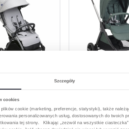
Szczegóły
6 Kolory
XPLUS WÓZEK
WÓZEK SPACEROWY
OWY
BELLAGIO 2
ów cookies
 plików cookie (marketing, preferencje, statystyki), także należ
oferowania personalizowanych usług, dostosowanych do twoich pr
tkowania tej strony. Klikając „zezwól na wszystkie ciasteczka