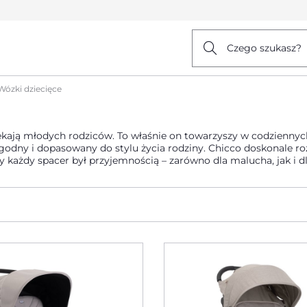
Czego szukasz?
Wózki dziecięce
ekają młodych rodziców. To właśnie on towarzyszy w codziennych
wygodny i dopasowany do stylu życia rodziny. Chicco doskonale r
one są z myślą o tym, by każdy spacer był przyjemnością – zarówno dla malucha, jak i