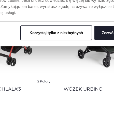
ów cookie. Jeśli chcesz dowiedzieć się więcej lub wyrazić zgodę
”. Zamykając ten baner, wyrażasz zgodę na używanie wyłącznie 
ej usługi.
Korzystaj tylko z niezbędnych
Zezwól
2 Kolory
HLALA'3
WÓZEK URBINO