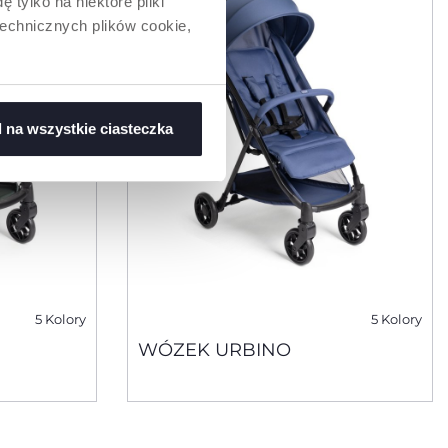
 tylko na niektóre pliki
technicznych plików cookie,
 na wszystkie ciasteczka
5 Kolory
5 Kolory
WÓZEK URBINO