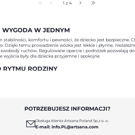
1 z 4
 I WYGODA W JEDNYM
stabilności, komfortu i pewności, że dziecko jest bezpieczne. C
sko. Dzięki temu prowadzenie wózka jest lekkie i płynne, niezal
o swobody ruchów. Regulowane oparcie i podnóżek pozwalają dopa
 wyjścia były dla dziecka przyjemne i spokojne.
 RYTMU RODZINY
co zostały stworzone tak, by ułatwiać życie niezależnie od sytua
 sklepu czy podróży samochodem. Dla rodziców ważna jest wygo
y, intuicyjny i trwały. Dzięki temu możesz cieszyć się spacerami
ZWIĄZANIA DLA RODZICÓW
POTRZEBUJESZ INFORMACJI?
s i dopasowywał się do potrzeb malucha. Chicco oferuje modele, 
tu dziecka, pory roku czy rodzaju terenu. Wybierając wózek dla 
Obsługa klienta Artsana Poland Sp.z o. o.
iecka – miękkie siedzisko, amortyzacja i regulowane oparcie, 3. 
E-mail: info.PL@artsana.com
y, stylowe wykończenia i trwałe materiały, 5.Funkcjonalność –