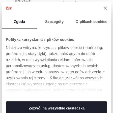
Włoskich
pokoju zabaw po
Pedagogów).
pomieszczenie do
Platformę można
spotkań
regulować na trzech
towarzyskich.
różnych
Zgoda
Szczegóły
O plikach cookies
wysokościach,
dostosowując ją do
wzrostu dziecka.
Polityka korzystania z plików cookies
Niniejsza witryna, korzysta z plików cookie (marketing,
preferencje, statystyki), także należących do osób
trzecich, w celu wyświetlania reklam i oferowania
personalizowanych usług, dostosowanych do twoich
preferencji lub w celu poprawy twojego doświadczenia z
STOŁEK
BIURKO
użytkowania tej strony. Klikając „zezwól na wszystkie
SCHODKOWY
DZIECIĘCE
ciasteczka” wyrażasz zgodę na umieszczanie
Solidne i niezawodne,
Praktyczna przestrzeń
wszystkich plików cookie. Jeśli chcesz dowiedzieć się
idealne do sięgania po
robocza z
wysoko położone
powierzchnią o
więcej lub wyrazić zgodę tylko na niektóre pliki cookie,
półki lub
podwójnym
kliknij „Ustawienia”. Zamykając ten baner, wyrażasz
wykonywania
zastosowaniu:
zgodę na używanie wyłącznie technicznych plików
Zezwól na wszystkie ciasteczka
drobnych prac
naturalne drewno do