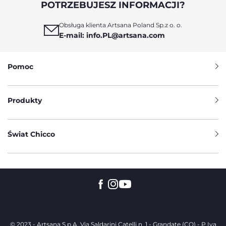
POTRZEBUJESZ INFORMACJI?
Obsługa klienta Artsana Poland Sp.z o. o.
E-mail: info.PL@artsana.com
Pomoc
Produkty
Świat Chicco
© 2023 - Artsana S.p.A. Via Saldarini Catelli n. 1 - Grandate (CO) - P.Iva