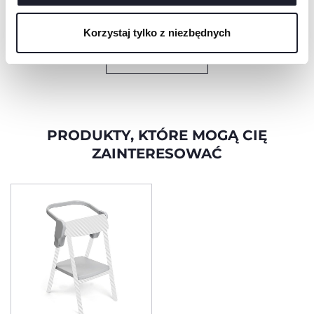
domowych, o
pisania i zabawy oraz
cookie, które są niezbędne dla żądanej usługi.
udźwigu do 150 kg.
tablica do rysowania i
tworzenia.
Korzystaj tylko z niezbędnych
ODKRYJ WIĘCEJ
PRODUKTY, KTÓRE MOGĄ CIĘ
ZAINTERESOWAĆ