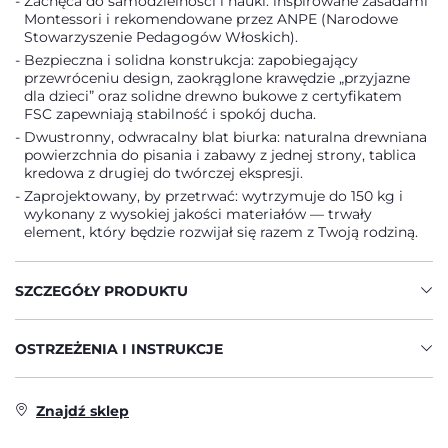
Zachęca do samodzielności i nauki: inspirowane zasadami
Montessori i rekomendowane przez ANPE (Narodowe
Stowarzyszenie Pedagogów Włoskich).
Bezpieczna i solidna konstrukcja: zapobiegający
przewróceniu design, zaokrąglone krawędzie „przyjazne
dla dzieci” oraz solidne drewno bukowe z certyfikatem
FSC zapewniają stabilność i spokój ducha.
Dwustronny, odwracalny blat biurka: naturalna drewniana
powierzchnia do pisania i zabawy z jednej strony, tablica
kredowa z drugiej do twórczej ekspresji.
Zaprojektowany, by przetrwać: wytrzymuje do 150 kg i
wykonany z wysokiej jakości materiałów — trwały
element, który będzie rozwijał się razem z Twoją rodziną.
SZCZEGÓŁY PRODUKTU
OSTRZEŻENIA I INSTRUKCJE
Znajdź sklep