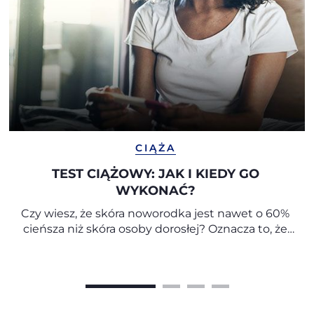
CIĄŻA
TEST CIĄŻOWY: JAK I KIEDY GO
WYKONAĆ?
Czy wiesz, że skóra noworodka jest nawet o 60%
cieńsza niż skóra osoby dorosłej? Oznacza to, że
jest znacznie bardziej delikatna, przepuszczalna i
podatna na utratę wilgoci. Dlatego tak ważne
jest, aby do codziennej pielęgnacji i kąpieli
niemowlęcia używać kosmetyków
przeznaczonych specjalnie dla dzieci. W tym