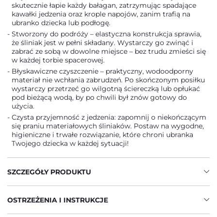
skutecznie łapie każdy bałagan, zatrzymując spadające
kawałki jedzenia oraz krople napojów, zanim trafią na
ubranko dziecka lub podłogę.
Stworzony do podróży – elastyczna konstrukcja sprawia,
że śliniak jest w pełni składany. Wystarczy go zwinąć i
zabrać ze sobą w dowolne miejsce – bez trudu zmieści się
w każdej torbie spacerowej.
Błyskawiczne czyszczenie – praktyczny, wodoodporny
materiał nie wchłania zabrudzeń. Po skończonym posiłku
wystarczy przetrzeć go wilgotną ściereczką lub opłukać
pod bieżącą wodą, by po chwili był znów gotowy do
użycia.
Czysta przyjemność z jedzenia: zapomnij o niekończącym
się praniu materiałowych śliniaków. Postaw na wygodne,
higieniczne i trwałe rozwiązanie, które chroni ubranka
Twojego dziecka w każdej sytuacji!
SZCZEGÓŁY PRODUKTU
OSTRZEŻENIA I INSTRUKCJE