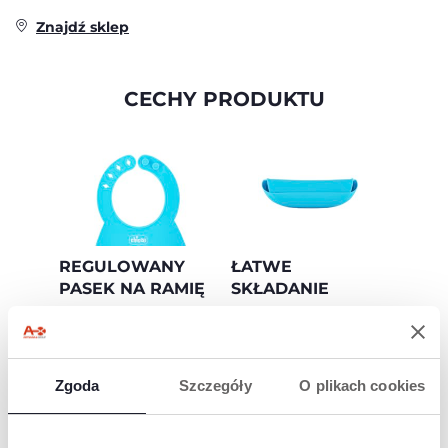
Znajdź sklep
CECHY PRODUKTU
REGULOWANY
ŁATWE
PASEK NA RAMIĘ
SKŁADANIE
Miękki i wygodny.
Zwiń i zabierz ze
sobą!
Zgoda
Szczegóły
O plikach cookies