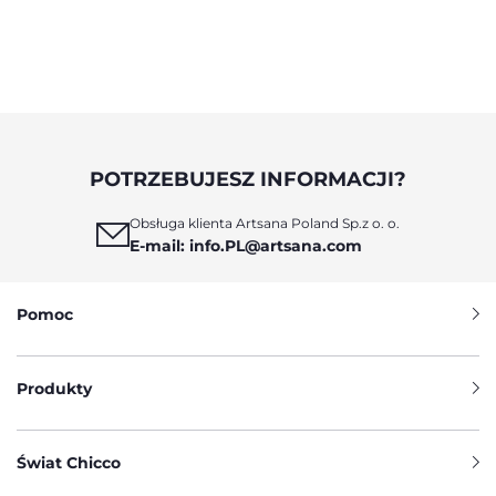
artykule wyjaśniamy, jak dbać o wrażliwą skórę
noworodka oraz jak wybierać bezpieczne,
naturalne i odpowiednio skomponowane
kosmetyki dla niemowląt, które wspierają
zdrowie i komfort maluszka od pierwszych dni
życia.
POTRZEBUJESZ INFORMACJI?
Obsługa klienta Artsana Poland Sp.z o. o.
E-mail: info.PL@artsana.com
Pomoc
Produkty
Świat Chicco