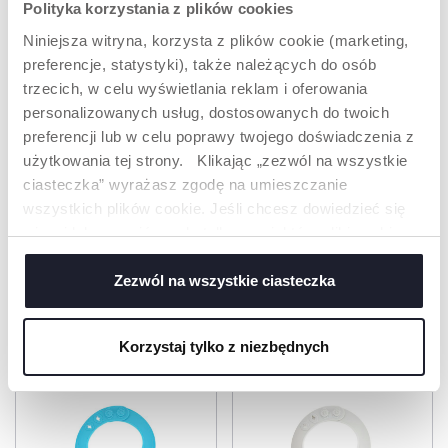
Polityka korzystania z plików cookies
Niniejsza witryna, korzysta z plików cookie (marketing,
TACKA NA
100% SILIKON
preferencje, statystyki), także należących do osób
OKRUCHY
Trwałość,
trzecich, w celu wyświetlania reklam i oferowania
maksymalna
Głęboki i wytrzymały,
personalizowanych usług, dostosowanych do twoich
elastyczność, łatwość
wyłapie każdy
czyszczenia.
bałagan.
preferencji lub w celu poprawy twojego doświadczenia z
użytkowania tej strony. Klikając „zezwól na wszystkie
ciasteczka” wyrażasz zgodę na umieszczanie
ODKRYJ WIĘCEJ
wszystkich plików cookie. Jeśli chcesz dowiedzieć się
więcej lub wyrazić zgodę tylko na niektóre pliki cookie,
kliknij „Ustawienia”. Zamykając ten baner, wyrażasz
zgodę na używanie wyłącznie technicznych plików
Zezwól na wszystkie ciasteczka
cookie, które są niezbędne dla żądanej usługi.
PRODUKTY, KTÓRE MOGĄ CIĘ
ZAINTERESOWAĆ
Korzystaj tylko z niezbędnych