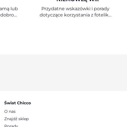
SAMOCHODZIE
mamą lub
Przydatne wskazówki i porady
 dobro
dotyczące korzystania z fotelika
pewnością
samochodowego dla niemowląt
kwestii
iców wie,
ym
dziennym
 dziecko,
ypianie.
ją sobie
otnych
za sobą
zdrowia
okresie
jakie to
Świat Chicco
O nas
Znajdź sklep
Porady