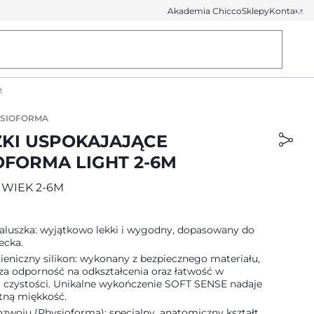
Akademia Chicco
Sklepy
Kontakt
M
YSIOFORMA
KI USPOKAJAJĄCE
OFORMA LIGHT 2-6M
 WIEK 2-6M
luszka: wyjątkowo lekki i wygodny, dopasowany do
ecka.
gieniczny silikon: wykonany z bezpiecznego materiału,
za odporność na odkształcenia oraz łatwość w
 czystości. Unikalne wykończenie SOFT SENSE nadaje
ną miękkość.
zwoju (Physioforma): specjalny, anatomiczny kształt