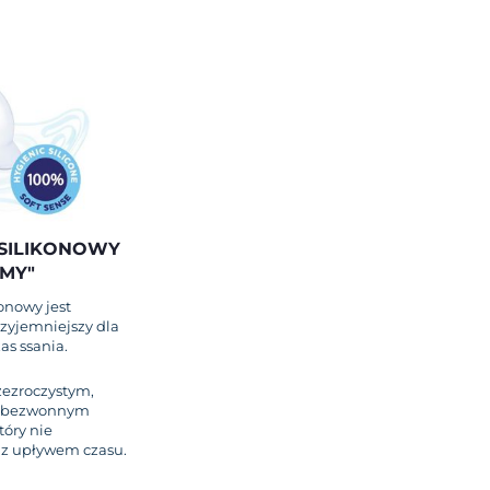
SILIKONOWY
AMY"
onowy jest
rzyjemniejszy dla
as ssania.
rzezroczystym,
 bezwonnym
tóry nie
ę z upływem czasu.