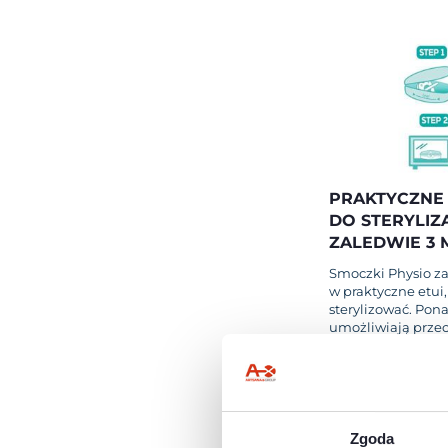
PRAKTYCZNE
DO STERYLIZA
ZALEDWIE 3 
Smoczki Physio z
w praktyczne etui
sterylizować. Pon
umożliwiają prz
smoczków, gdy ni
Aby wysterylizo
wykonaj następu
proste kroki:
Zgoda
KROK 1
: napełni