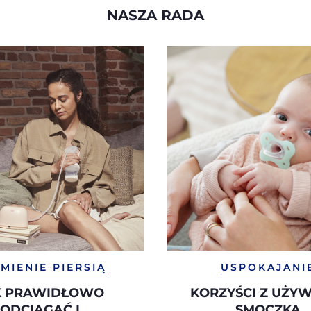
NASZA RADA
MIENIE PIERSIĄ
USPOKAJANI
K PRAWIDŁOWO
KORZYŚCI Z UŻY
ODCIĄGAĆ I
SMOCZKA