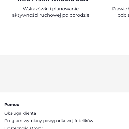
AKTYWNOŚCI FIZYCZNEJ PO
PRZE
Wskazówki i planowanie
Prawidł
CIĄŻY
aktywności ruchowej po porodzie
odci
Pomoc
Obsługa klienta
Program wymiany powypadkowej fotelików
Dostępność strony