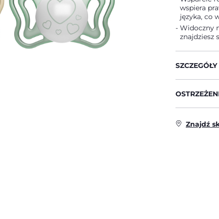
wspiera pra
języka, co
Widoczny no
znajdziesz
SZCZEGÓŁY
OSTRZEŻENI
Znajdź s