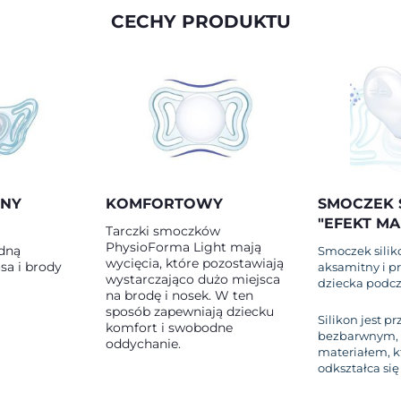
CECHY PRODUKTU
ZNY
KOMFORTOWY
SMOCZEK 
"EFEKT M
Tarczki smoczków
PhysioForma Light mają
dną
Smoczek silik
wycięcia, które pozostawiają
sa i brody
aksamitny i p
wystarczająco dużo miejsca
dziecka podcz
na brodę i nosek. W ten
sposób zapewniają dziecku
Silikon jest p
komfort i swobodne
bezbarwnym,
oddychanie.
materiałem, k
odkształca si