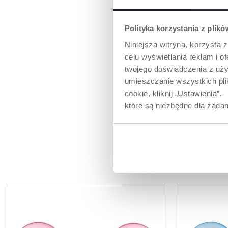
wodą do oznaczone
smoczki do środk
pokrywę.
Polityka korzystania z plik
KROK 2
: Umieśc
Niniejsza witryna, korzysta z
kuchence mikrof
celu wyświetlania reklam i 
minuty, ustawio
twojego doświadczenia z uży
750 W. Przed p
wyjęciem urządz
umieszczanie wszystkich plik
pudełka należy o
cookie, kliknij „Ustawienia
wszystkie części
które są niezbędne dla żądan
PR