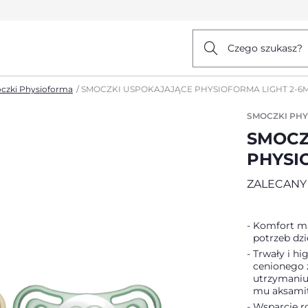
Czego szukasz?
czki Physioforma
SMOCZKI USPOKAJAJĄCE PHYSIOFORMA LIGHT 2-6
SMOCZKI PH
SMOCZ
PHYSI
ZALECANY
Komfort ma
potrzeb dzi
Trwały i hi
cenionego 
utrzymaniu
mu aksamit
Wsparcie ro