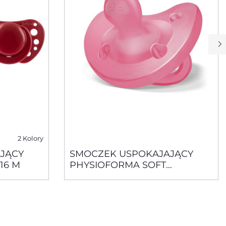
2 Kolory
JĄCY
SMOCZEK USPOKAJAJĄCY
16 M
PHYSIOFORMA SOFT
SILIKONOWY RÓŻOWY 16-36
M+ 1 SZT