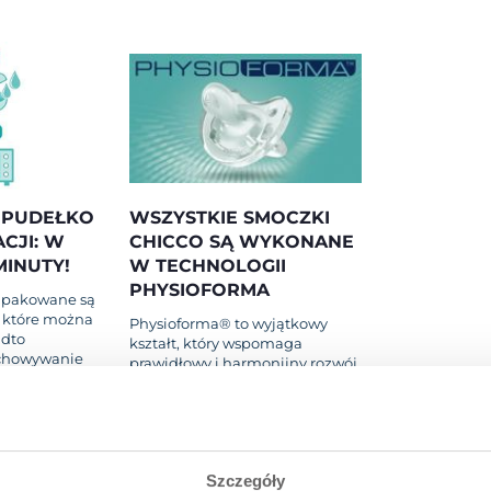
 PUDEŁKO
WSZYSTKIE SMOCZKI
CJI: W
CHICCO SĄ WYKONANE
MINUTY!
W TECHNOLOGII
PHYSIOFORMA
apakowane są
, które można
Physioforma® to wyjątkowy
adto
kształt, który wspomaga
echowywanie
prawidłowy i harmonijny rozwój
.
e są używane
jamy ustnej oraz sprzyja
fizjologicznemu oddychaniu
wać smoczek,
dziecka.
jące dwa
Technologia PhysioForma® jest
obecna we wszystkich
Szczegóły
j pudełko
smoczkach Chicco, zarówno