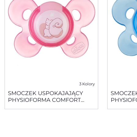
3 Kolory
SMOCZEK USPOKAJAJĄCY
SMOCZEK
PHYSIOFORMA COMFORT
PHYSIO
SILIKONOWY0 -6 M+ 1 SZT
SILIKONO