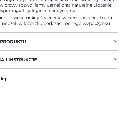
widłowy rozwój jamy ustnej oraz naturalne ułożenie
 wspomaga fizjologiczne oddychanie.
cą: dzięki funkcji świecenia w ciemności bez trudu
 smoczek w łóżeczku podczas nocnego wypoczynku.
 PRODUKTU
A I INSTRUKCJE
klep