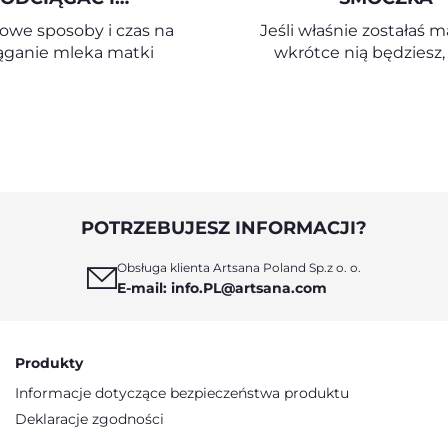
CHOWYWAĆ MLEKO
owe sposoby i czas na
Jeśli właśnie zostałaś 
MATKI
ąganie mleka matki
wkrótce nią będziesz,
Twojego dziecka jest z 
Twoim priorytetem. W 
smoczka, większość rodz
że jest on ważn
sprzymierzeńcem w co
życiu – pomaga uspokoić
ułatwia mu relaks i zas
POTRZEBUJESZ INFORMACJI?
Jednak nie wszyscy zda
sprawę z innych ist
Obsługa klienta Artsana Poland Sp.z o. o.
korzyści, jakie niesie 
E-mail: info.PL@artsana.com
używanie smoczka dla 
maluszka w pierwszym 
życia. Zobaczmy razem, 
korzyści.
Produkty
Informacje dotyczące bezpieczeństwa produktu
Deklaracje zgodności