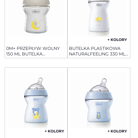
+ KOLORY
0M+ PRZEPŁYW WOLNY
BUTELKA PLASTIKOWA
150 ML BUTELKA
NATURALFEELING 330 ML
NATURALFEELING
RÓŻOWA SMOCZEK
SZKLANA
SILIKONOWY, PRZEPŁYW
SZYBKI 6+
+ KOLORY
+ KOLORY