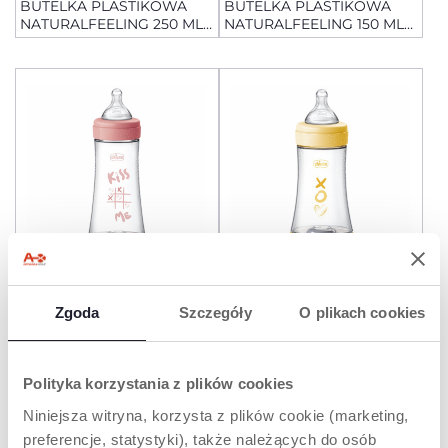
BUTELKA PLASTIKOWA
BUTELKA PLASTIKOWA
NATURALFEELING 250 ML
NATURALFEELING 150 ML
RÓŻOWA SMOCZEK
RÓŻOWA SMOCZEK
SILIKONOWY, PRZEPŁYW
SILIKONOWY, PRZEPŁYW
ŚREDNI 2+
WOLNY 0+
+ KOLORY
+ KOLORY
BUTELKA ANTYKOLKOWA
BUTELKA ANTYKOLKOWA
Zgoda
Szczegóły
O plikach cookies
PERFECT5 300 ML
PERFECT5 240 ML
SMOCZEK SILIKONOWY,
SMOCZEK SILIKONOWY,
PRZEPŁYW SZYBKI 4M+
PRZEPŁYW ŚREDNI 2M+
Polityka korzystania z plików cookies
Niniejsza witryna, korzysta z plików cookie (marketing,
preferencje, statystyki), także należących do osób