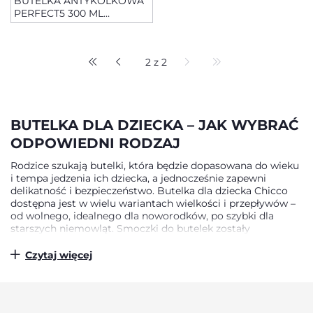
BUTELKA ANTYKOLKOWA
PERFECT5 300 ML
SMOCZEK SILIKONOWY,
PRZEPŁYW SZYBKI 4M+
2 z 2
BUTELKA DLA DZIECKA – JAK WYBRAĆ
ODPOWIEDNI RODZAJ
Rodzice szukają butelki, która będzie dopasowana do wieku
i tempa jedzenia ich dziecka, a jednocześnie zapewni
delikatność i bezpieczeństwo. Butelka dla dziecka Chicco
dostępna jest w wielu wariantach wielkości i przepływów –
od wolnego, idealnego dla noworodków, po szybki dla
starszych niemowląt. Smoczki do butelek zostały
stworzone tak, by odwzorowywać naturalny rytm ssania: są
miękkie, elastyczne i pomagają utrzymać prawidłowe
Czytaj więcej
ułożenie języka. Przemyślany kształt butelki ułatwia
trzymanie zarówno rodzicom, jak i dziecku, które uczy się
samodzielności.