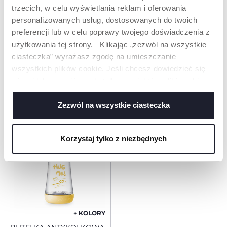
trzecich, w celu wyświetlania reklam i oferowania
personalizowanych usług, dostosowanych do twoich
preferencji lub w celu poprawy twojego doświadczenia z
użytkowania tej strony. Klikając „zezwól na wszystkie
ciasteczka” wyrażasz zgodę na umieszczanie
+ KOLORY
+ KOLORY
wszystkich plików cookie. Jeśli chcesz dowiedzieć się
BUTELKA ANTYKOLKOWA
BUTELKA PLASTIKOWA
więcej lub wyrazić zgodę tylko na niektóre pliki cookie,
PERFECT5 240 ML
NATURALFEELING 330 ML
kliknij „Ustawienia”. Zamykając ten baner, wyrażasz
SMOCZEK SILIKONOWY,
RÓŻOWA SMOCZEK
PRZEPŁYW ŚREDNI 2M+
SILIKONOWY, PRZEPŁYW
zgodę na używanie wyłącznie technicznych plików
Zezwól na wszystkie ciasteczka
SZYBKI 6+
cookie, które są niezbędne dla żądanej usługi.
Korzystaj tylko z niezbędnych
+ KOLORY