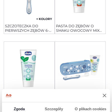
+ KOLORY
SZCZOTECZKA DO
PASTA DO ZĘBÓW O
PIERWSZYCH ZĘBÓW 6-
SMAKU OWOCOWY MIX
36M
50 ML Z FLUOREM 1-5 L
+ KOLORY
PASTA DO ZĘBÓW O
ZESTAW ZAWSZE Z
SMAKU MENTOL 50 ML Z
UŚMIECHEM:
Zgoda
Szczegóły
O plikach cookies
FLUOREM 6L+
SZCZOTECZKA I PASTA DO