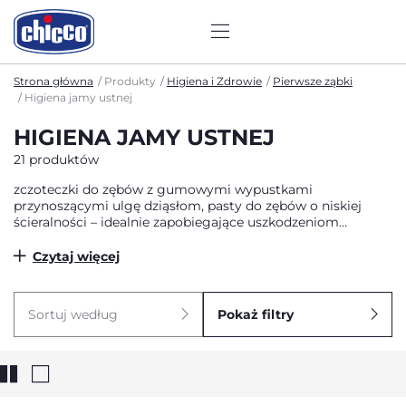
Strona główna
Produkty
Higiena i Zdrowie
Pierwsze ząbki
Higiena jamy ustnej
HIGIENA JAMY USTNEJ
21 produktów
zczoteczki do zębów z gumowymi wypustkami
przynoszącymi ulgę dziąsłom, pasty do zębów o niskiej
ścieralności – idealnie zapobiegające uszkodzeniom
pierwszych ząbków dziecka – oraz masażery do dziąseł
wykonane z higienicznego silikonu.
Czytaj więcej
Sortuj według
Pokaż filtry