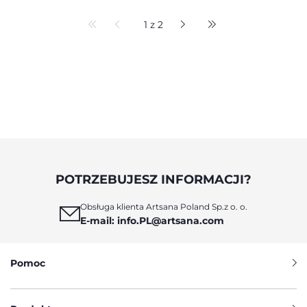
1 z 2
POTRZEBUJESZ INFORMACJI?
Obsługa klienta Artsana Poland Sp.z o. o.
E-mail: info.PL@artsana.com
Pomoc