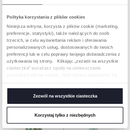
ZĘBÓW
Polityka korzystania z plików cookies
Niniejsza witryna, korzysta z plików cookie (marketing,
preferencje, statystyki), także należących do osób
trzecich, w celu wyświetlania reklam i oferowania
personalizowanych usług, dostosowanych do twoich
preferencji lub w celu poprawy twojego doświadczenia z
użytkowania tej strony. Klikając „zezwól na wszystkie
+ KOLORY
ciasteczka” wyrażasz zgodę na umieszczanie
ZESTAW SZCZOTECZEK
SZCZOTECZKA DO ZĘBÓW
wszystkich plików cookie. Jeśli chcesz dowiedzieć się
DO PIERWSZYCH ZĘBÓW
3-6 LAT
więcej lub wyrazić zgodę tylko na niektóre pliki cookie,
6-36M
kliknij „Ustawienia”. Zamykając ten baner, wyrażasz
zgodę na używanie wyłącznie technicznych plików
Zezwól na wszystkie ciasteczka
cookie, które są niezbędne dla żądanej usługi.
Korzystaj tylko z niezbędnych