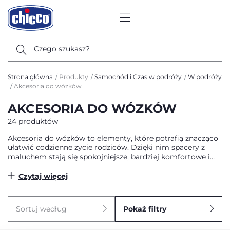
Czego szukasz?
Strona główna
Produkty
Samochód i Czas w podróży
W podróży
Akcesoria do wózków
AKCESORIA DO WÓZKÓW
24 produktów
Akcesoria do wózków to elementy, które potrafią znacząco
ułatwić codzienne życie rodziców. Dzięki nim spacery z
maluchem stają się spokojniejsze, bardziej komfortowe i
lepiej dopasowane do różnych sytuacji. Akcesoria do
wózków Chicco zostały zaprojektowane po to, by każdy
Czytaj więcej
wózek był jeszcze bardziej praktyczny – od ochrony przed
słońcem czy deszczem, po rozwiązania, które pomagają
mieć wszystko pod ręką. To właśnie te drobiazgi sprawiają,
Sortuj według
Pokaż filtry
że codzienne wyjścia z dzieckiem są przyjemniejsze i mniej
stresujące.