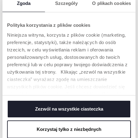
Zgoda
Szczegóły
O plikach cookies
Polityka korzystania z plików cookies
Niniejsza witryna, korzysta z plików cookie (marketing,
preferencje, statystyki), także należących do osób
trzecich, w celu wyświetlania reklam i oferowania
personalizowanych usług, dostosowanych do twoich
preferencji lub w celu poprawy twojego doświadczenia z
+ KOLORY
użytkowania tej strony. Klikając „zezwól na wszystkie
LEŻACZEK MAGIA
LEŻACZEK ZEN WAVE
ciasteczka” wyrażasz zgodę na umieszczanie
wszystkich plików cookie. Jeśli chcesz dowiedzieć się
więcej lub wyrazić zgodę tylko na niektóre pliki cookie,
kliknij „Ustawienia”. Zamykając ten baner, wyrażasz
zgodę na używanie wyłącznie technicznych plików
Zezwól na wszystkie ciasteczka
cookie, które są niezbędne dla żądanej usługi.
Korzystaj tylko z niezbędnych