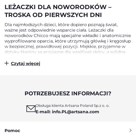
LEŻACZKI DLA NOWORODKÓW –
TROSKA OD PIERWSZYCH DNI
Dla najmłodszych dzieci, które dopiero poznają świat,
ważne jest odpowiednie wsparcie ciała. Leżaczki dla
noworodków Chicco mają specjalne wkładki i anatomicznie
wyprofilowane oparcia, które utrzymują główkę i kręgosłup
w bezpiecznej, prawidłowej pozycji. Miękkie, przyjemne w
dotyku tkaniny są przyjazne dla wrażliwej skóry, a solidna
konstrukcja gwarantuje stabilność nawet przy
energicznych ruchach malucha. W modelach Chicco
Czytaj więcej
można zmieniać kąt nachylenia oparcia, dostosowując go
do odpoczynku, zabawy lub drzemki. Dzięki temu maluch
nie przebywa w jednej pozycji, a ciało ma zapewnioną
odpowiednią dynamikę ruchu.
POTRZEBUJESZ INFORMACJI?
LEŻACZKI DLA NIEMOWLĄT –
CODZIENNY KOMFORT I ROZWÓJ
Obsługa klienta Artsana Poland Sp.z o. o.
E-mail: info.PL@artsana.com
Kiedy dziecko rośnie i zaczyna aktywnie obserwować świat,
leżaczki dla niemowląt stają się jednym z miejsc do zabawy
i nauki. Chicco dba o to, by każdy leżaczek rozwijał
Pomoc
ciekawość i koordynację ruchową dziecka. Ruchome pałąki