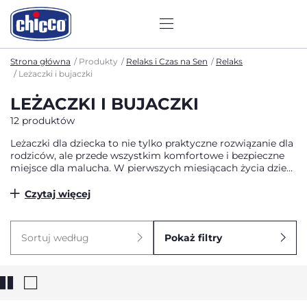
Strona główna
Produkty
Relaks i Czas na Sen
Relaks
Leżaczki i bujaczki
LEŻACZKI I BUJACZKI
12 produktów
Leżaczki dla dziecka to nie tylko praktyczne rozwiązanie dla
rodziców, ale przede wszystkim komfortowe i bezpieczne
miejsce dla malucha. W pierwszych miesiącach życia dzieci
potrzebują bliskości, stabilnego podparcia i delikatnego
ruchu, który przypomina im rytm znany z brzucha mamy.
Czytaj więcej
Właśnie dlatego leżaczki Chicco zostały zaprojektowane z
myślą o ich naturalnych potrzebach – wspierają rozwój, dają
poczucie bezpieczeństwa i pozwalają rodzicom na chwilę
Sortuj według
Pokaż filtry
oddechu, mając pewność, że dziecko znajduje się w
odpowiedniej pozycji i pełnym komforcie.