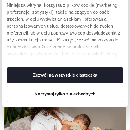
Niniejsza witryna, korzysta z plików cookie (marketing,
preferencje, statystyki), także należących do osób
trzecich, w celu wyświetlania reklam i oferowania
personalizowanych usług, dostosowanych do twoich
+ KOLORY
preferencji lub w celu poprawy twojego doświadczenia z
MATERAC DO ŁÓŻKA N2M
KOKON MOMMY POD 3IN1
użytkowania tej strony. Klikając „zezwól na wszystkie
STANDARD/AIR WHITE
ciasteczka” wyrażasz zgodę na umieszczanie
wszystkich plików cookie. Jeśli chcesz dowiedzieć się
więcej lub wyrazić zgodę tylko na niektóre pliki cookie,
kliknij „Ustawienia”. Zamykając ten baner, wyrażasz
NASZA RADA
zgodę na używanie wyłącznie technicznych plików
Zezwól na wszystkie ciasteczka
cookie, które są niezbędne dla żądanej usługi.
Korzystaj tylko z niezbędnych