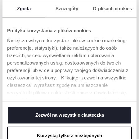
Zgoda
Szczegóły
O plikach cookies
PRODUKTY, KTÓRE MOGĄ CIĘ
ZAINTERESOWAĆ
Polityka korzystania z plików cookies
Niniejsza witryna, korzysta z plików cookie (marketing,
preferencje, statystyki), także należących do osób
trzecich, w celu wyświetlania reklam i oferowania
personalizowanych usług, dostosowanych do twoich
preferencji lub w celu poprawy twojego doświadczenia z
użytkowania tej strony. Klikając „zezwól na wszystkie
ciasteczka” wyrażasz zgodę na umieszczanie
wszystkich plików cookie. Jeśli chcesz dowiedzieć się
więcej lub wyrazić zgodę tylko na niektóre pliki cookie,
ŻÓŁW SZELEŚCIK
WIATRACZEK Z
kliknij „Ustawienia”. Zamykając ten baner, wyrażasz
PRZYSSAWKĄ
zgodę na używanie wyłącznie technicznych plików
Zezwól na wszystkie ciasteczka
cookie, które są niezbędne dla żądanej usługi.
Korzystaj tylko z niezbędnych