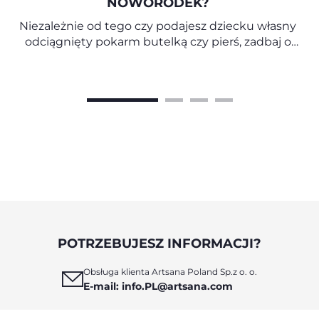
NOWORODEK?
Niezależnie od tego czy podajesz dziecku własny
odciągnięty pokarm butelką czy pierś, zadbaj o
bliskość, aby doświadczało ono przyjemności
kontaktu z mamą, czuło jej ciepło i mogło patrzeć
w jej oczy.
POTRZEBUJESZ INFORMACJI?
Obsługa klienta Artsana Poland Sp.z o. o.
E-mail: info.PL@artsana.com