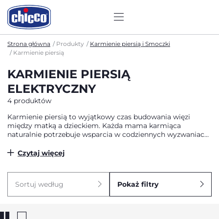
Strona główna
Produkty
Karmienie piersią i Smoczki
Karmienie piersią
KARMIENIE PIERSIĄ
ELEKTRYCZNY
4 produktów
Karmienie piersią to wyjątkowy czas budowania więzi
między matką a dzieckiem. Każda mama karmiąca
naturalnie potrzebuje wsparcia w codziennych wyzwaniach
związanych z laktacją. Odpowiednio dobrane akcesoria do
karmienia piersią mogą znacząco ułatwić ten proces,
Czytaj więcej
zapewniając komfort zarówno maluchowi, jak i mamie.
Wysokiej jakości produkty laktacyjne stanowią nieocenioną
pomoc w rozwiązywaniu typowych problemów, takich jak
Sortuj według
Pokaż filtry
bolesność brodawek czy zastoje pokarmu. W naszym
sklepie znajdziesz kompleksowy wybór akcesoriów, które
wspierają karmienie naturalne na każdym etapie.