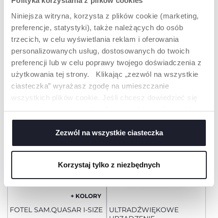
Polityka korzystania z plików cookies
Niniejsza witryna, korzysta z plików cookie (marketing,
preferencje, statystyki), także należących do osób
trzecich, w celu wyświetlania reklam i oferowania
personalizowanych usług, dostosowanych do twoich
+ KOLORY
preferencji lub w celu poprawy twojego doświadczenia z
MIŚ Z PROJEKTOREM
FOTEL SAM.KORY
FIRST DREAMS
ESSENTIAL
użytkowania tej strony. Klikając „zezwól na wszystkie
ciasteczka” wyrażasz zgodę na umieszczanie
wszystkich plików cookie. Jeśli chcesz dowiedzieć się
więcej lub wyrazić zgodę tylko na niektóre pliki cookie,
kliknij „Ustawienia”. Zamykając ten baner, wyrażasz
zgodę na używanie wyłącznie technicznych plików
Zezwól na wszystkie ciasteczka
cookie, które są niezbędne dla żądanej usługi.
Korzystaj tylko z niezbędnych
+ KOLORY
FOTEL SAM.QUASAR I-SIZE
ULTRADŹWIĘKOWE