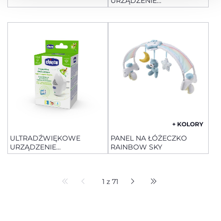
URZĄDZENIE
ODSTRASZAJĄCE KOMARY
PRZENOŚNE
+ KOLORY
ULTRADŹWIĘKOWE
PANEL NA ŁÓŻECZKO
URZĄDZENIE
RAINBOW SKY
ODSTRASZAJĄCE KOMARY
DO KONTAKTU
1 z 71