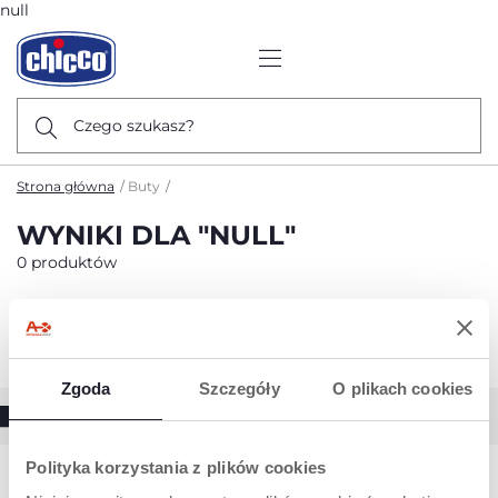
null
Czego szukasz?
Strona główna
Buty
WYNIKI DLA "NULL"
0 produktów
Sortuj według
Pokaż filtry
Zgoda
Szczegóły
O plikach cookies
Polityka korzystania z plików cookies
Przepraszamy, brak wyników dla
null