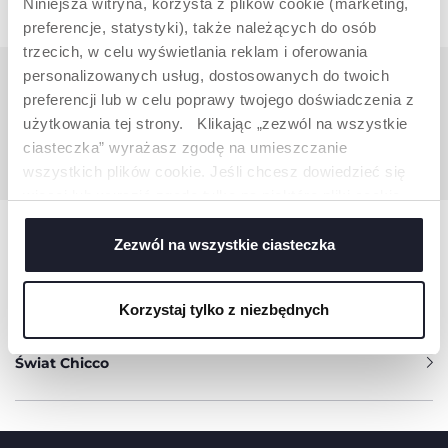
Niniejsza witryna, korzysta z plików cookie (marketing,
preferencje, statystyki), także należących do osób
trzecich, w celu wyświetlania reklam i oferowania
personalizowanych usług, dostosowanych do twoich
preferencji lub w celu poprawy twojego doświadczenia z
POTRZEBUJESZ INFORMACJI?
użytkowania tej strony. Klikając „zezwól na wszystkie
ciasteczka” wyrażasz zgodę na umieszczanie
Obsługa klienta Artsana Poland Sp.z o. o.
E-mail: info.PL@artsana.com
wszystkich plików cookie. Jeśli chcesz dowiedzieć się
więcej lub wyrazić zgodę tylko na niektóre pliki cookie,
kliknij „Ustawienia”. Zamykając ten baner, wyrażasz
Pomoc
zgodę na używanie wyłącznie technicznych plików
Zezwól na wszystkie ciasteczka
cookie, które są niezbędne dla żądanej usługi.
Produkty
Korzystaj tylko z niezbędnych
Świat Chicco