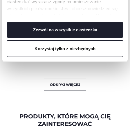
ciasteczka” wyrażasz zgodę na umieszczanie
wszystkich plików cookie. Jeśli chcesz dowiedzieć się
Kształt PhysioForma
więcej lub wyrazić zgodę tylko na niektóre pliki cookie,
to wynik współpracy
pediatrów,
kliknij „Ustawienia”. Zamykając ten baner, wyrażasz
ortodontów oraz
zgodę na używanie wyłącznie technicznych plików
Zezwól na wszystkie ciasteczka
Osservatorio Chicco.
cookie, które są niezbędne dla żądanej usługi.
Korzystaj tylko z niezbędnych
Z silikonu: higieniczne
i odporne na
odkształcenia.
ODKRYJ WIĘCEJ
PRODUKTY, KTÓRE MOGĄ CIĘ
ZAINTERESOWAĆ