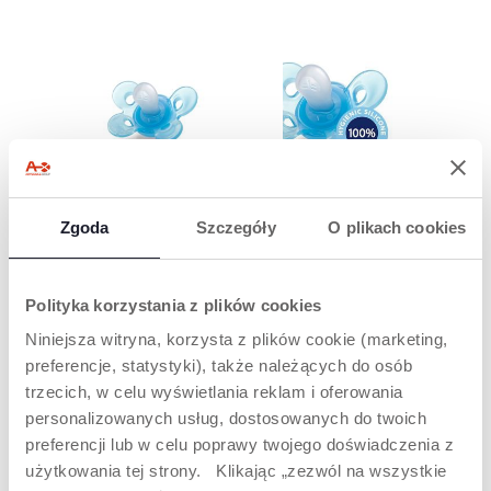
DELIKATNY I
WSPIERA
PRZEWIEWNY
ODDYCHANIE
Zgoda
Szczegóły
O plikach cookies
DZIECKA
Smoczek styka się z
buzią dziecka tylko w
PhysioForma to
czterech punktach,
wyjątkowy kształt
Polityka korzystania z plików cookies
dzięki czemu
wszystkich smoczków
zapewnia wygodę i
Chicco, który
Niniejsza witryna, korzysta z plików cookie (marketing,
odpowiednią
wspomaga
cyrkulację powietrza.
preferencje, statystyki), także należących do osób
prawidłowe ułożenie
języka. Dzięki temu
trzecich, w celu wyświetlania reklam i oferowania
wspiera fizjologiczne
personalizowanych usług, dostosowanych do twoich
oddychanie i
preferencji lub w celu poprawy twojego doświadczenia z
prawidłowy rozwój
jamy ustnej dziecka.
użytkowania tej strony. Klikając „zezwól na wszystkie