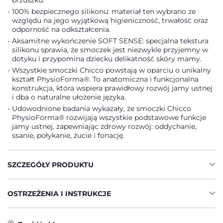
brzuszku.
100% bezpiecznego silikonu: materiał ten wybrano ze
względu na jego wyjątkową higieniczność, trwałość oraz
odporność na odkształcenia.
Aksamitne wykończenie SOFT SENSE: specjalna tekstura
silikonu sprawia, że smoczek jest niezwykle przyjemny w
dotyku i przypomina dziecku delikatność skóry mamy.
Wszystkie smoczki Chicco powstają w oparciu o unikalny
kształt PhysioForma®. To anatomiczna i funkcjonalna
konstrukcja, która wspiera prawidłowy rozwój jamy ustnej
i dba o naturalne ułożenie języka.
Udowodnione badania wykazały, że smoczki Chicco
PhysioForma® rozwijają wszystkie podstawowe funkcje
jamy ustnej, zapewniając zdrowy rozwój: oddychanie,
ssanie, połykanie, żucie i fonację.
SZCZEGÓŁY PRODUKTU
OSTRZEŻENIA I INSTRUKCJE