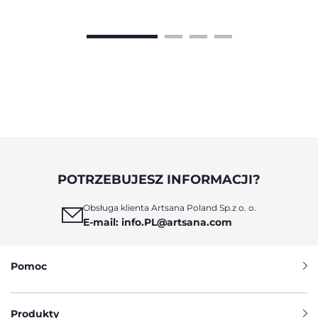
Przewidywaną datę porodu (PDP) oblicza się na
podstawie daty ostatniej miesiączki, a do jej
wyznaczenia istnieje kilka różnych metod.
POTRZEBUJESZ INFORMACJI?
Obsługa klienta Artsana Poland Sp.z o. o.
E-mail: info.PL@artsana.com
Pomoc
Produkty